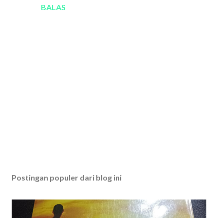
BALAS
P
o
s
Postingan populer dari blog ini
t
i
n
g