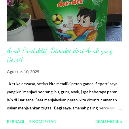
waktu yang tidak bisa dipastikan. Sudah pasti mata lelah dan
tidak nyaman rasanya. Ternyata mata lelah, mata merah,
terasa sepet dan ker...
Anak Produktif, Dimulai dari Anak yang
Bersih
Agustus 10, 2025
Ketika dewasa, setiap kita memiliki peran ganda. Seperti saya
yang kini menjadi seorang ibu, guru, anak, juga beberapa peran
lain di luar sana. Saat menjalankan peran, kita dituntut amanah
dalam menjalankan tugas. Bagi saya, amanah paling berkesan
adalah menjadi ibu. Sebagai ibu yang juga bekerja, saya harus
BERBAGI
9 KOMENTAR
READ MORE »
memastikan anak tidak terabaikan, meski kita sibuk di luar.