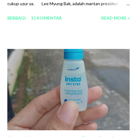
cukup uzur ya. Lee Myung Bak, adalah mantan presiden
Korea Selatan yang memiliki latar belakang keluarga sangat
BERBAGI
11 KOMENTAR
READ MORE »
sederhana. Bahkan bisa dibilang miskin. Meski kelahiran Jepang,
ia berkewarganagaraan Korea Selatan. Ya, ia sempat tinggal di
Jepang, namun karena situasi sedang perang Dunia, mereka
pindah. Myung Bak memiliki 7 saudara dan ia adalah anak
kelima. Dalam tradisi korea, orang tua percaya bahwa cukup
menyekolahkan anak-anak tertua saja hingga perguruan tinggi,
yang nantinya mereka bisa menjadi tumpuan keluarga. Ia dan
ibunya bekerja keras untuk memenuhi kebutuhan sekolah
abang-abangnya, sementara ia sendiri tidak berniat
disekolahkan. Miris ya. Namun mimp...