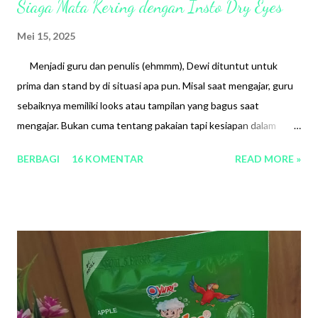
Siaga Mata Kering dengan Insto Dry Eyes
Mei 15, 2025
Menjadi guru dan penulis (ehmmm), Dewi dituntut untuk
prima dan stand by di situasi apa pun. Misal saat mengajar, guru
sebaiknya memiliki looks atau tampilan yang bagus saat
mengajar. Bukan cuma tentang pakaian tapi kesiapan dalam
mengajar. Jika mengajar dalam kondisi yang kurang sehat, atau
BERBAGI
16 KOMENTAR
READ MORE »
ada saja organ tubuh yg sakit, sangat tidak maksimal tentu dalam
mengajar. Kontak mata saat mengajar itu penting ya.
Membuat si anak jadi semakin yakin dan fokus dalam belajar.
Artinya kesehatan mata sangat penting bagi seorang guru,
(semua profesi sih ya, hehe). Belum lagi mitos jika mata kita
merah, maka akan menular. Arghhh. Begitu juga sebagai
penulis, kita dituntut untuk banyak membaca, sehingga tidak
terhindarkan screentime dengan gadget atau laptop dalam