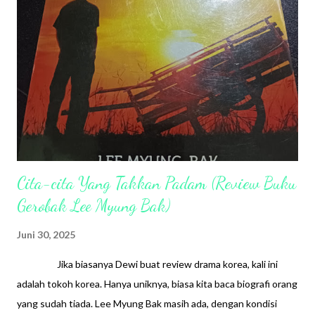
K
o
m
e
n
t
a
r
Cita-cita Yang Takkan Padam (Review Buku
Gerobak Lee Myung Bak)
Juni 30, 2025
Jika biasanya Dewi buat review drama korea, kali ini
adalah tokoh korea. Hanya uniknya, biasa kita baca biografi orang
yang sudah tiada. Lee Myung Bak masih ada, dengan kondisi