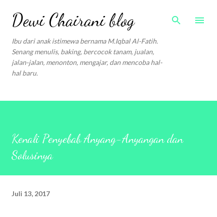
Langsung ke konten utama
Dewi Chairani blog
Ibu dari anak istimewa bernama M.Iqbal Al-Fatih.
Senang menulis, baking, bercocok tanam, jualan,
jalan-jalan, menonton, mengajar, dan mencoba hal-
hal baru.
Kenali Penyebab Anyang-Anyangan dan
Solusinya
Juli 13, 2017