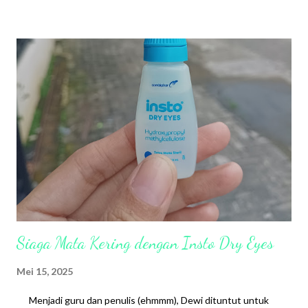
Meski sebenarnya saat Ramadhan dan sebelumnya, batuk flu
mulai parah. Tapi survive seminggu setelahnya sembuh. Saat
Ramadhan juga terulang lagi fase yang sama, batuk flu seminggu
lalu sembuh. Syawal kejadian lagi, kali ini batuk flu parah di sertai
mengi(bunyi asma). Cuma karena capek karena agenda padat
dan tidak jaga asupan makan. Sampai-sampai ketika berobat ke
klinik, berharap dapat obat malah yang keluar rujukan. Separah
itu? Kejutan belum selesai saat mingg...
Siaga Mata Kering dengan Insto Dry Eyes
Mei 15, 2025
Menjadi guru dan penulis (ehmmm), Dewi dituntut untuk