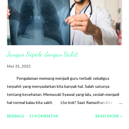
Jangan Sepele dengan Sakit
Mei 31, 2025
Pengalaman memang menjadi guru terbaik sekaligus
terpahit yang menyadarkan kita banyak hal. Salah satunya
tentang kesehatan. Memasuki Syawal yang lalu, seolah menjadi
hal normal kalau kita sakit. Lho kok? Saat Ramadhan kita
menjaga asupan makan, minimal saat puasa, ritme aktivitas
BERBAGI
15 KOMENTAR
READ MORE »
seolah teratur mengikuti jadwal ramadhan. Dan saat Syawal
semua bablas. Terutama soal makanan. Ini sangat Dewi akui.