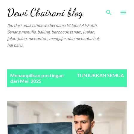
Langsung ke konten utama
Dewi Chairani blog
Ibu dari anak istimewa bernama M.Iqbal Al-Fatih.
Senang menulis, baking, bercocok tanam, jualan,
jalan-jalan, menonton, mengajar, dan mencoba hal-
hal baru.
P
Menampilkan postingan
TUNJUKKAN SEMUA
o
dari Mei, 2025
s
t
i
n
g
a
n