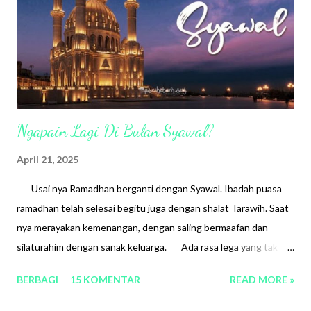
Ngapain Lagi Di Bulan Syawal?
April 21, 2025
Usai nya Ramadhan berganti dengan Syawal. Ibadah puasa
ramadhan telah selesai begitu juga dengan shalat Tarawih. Saat
nya merayakan kemenangan, dengan saling bermaafan dan
silaturahim dengan sanak keluarga. Ada rasa lega yang tak
terucap setelah berhasil melewati ‘pesantren’ istilah yang ku
BERBAGI
15 KOMENTAR
READ MORE »
sebut, dalam waktu sebulan ini. Meski ada juga rasa sedih karena
berpisah dengan bulan penuh berkah dan berharap kelak akan