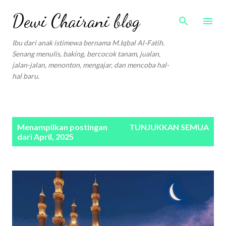
Langsung ke konten utama
Dewi Chairani blog
Ibu dari anak istimewa bernama M.Iqbal Al-Fatih.
Senang menulis, baking, bercocok tanam, jualan,
jalan-jalan, menonton, mengajar, dan mencoba hal-
hal baru.
P
Menampilkan postingan
TUNJUKKAN SEMUA
o
dari April, 2025
s
t
i
n
g
a
n